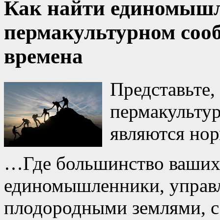
Как найти единомышл
пермакультурном соо
времена
Представьте, 
пермакульту
являются нор
…Где большинство ваших
единомышленники, управ
плодородными землями, с