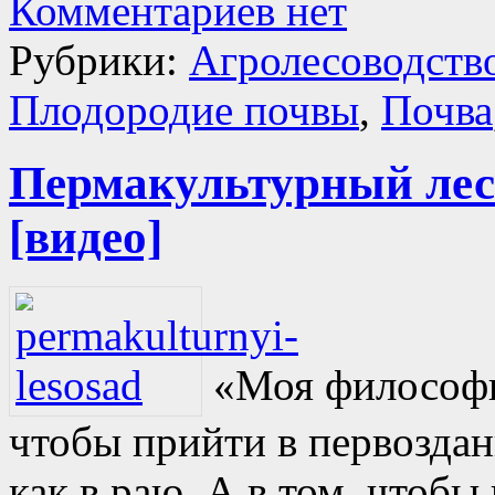
Комментариев нет
Рубрики:
Агролесоводств
Плодородие почвы
,
Почва
Пермакультурный лесо
[видео]
«Моя философи
чтобы прийти в первоздан
как в раю. А в том, чтобы