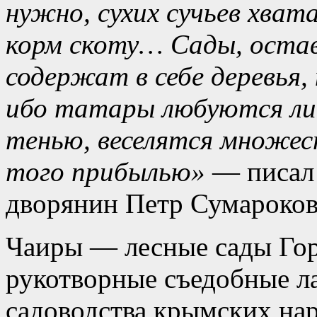
нужно, сухих сучьев хват
корм скоту… Сады, оставл
содержат в себе деревья,
ибо татары любуются ли
тенью, веселятся множе
того прибылью»
— писал
дворянин Петр Сумароков 
Чаиры — лесные сады Го
рукотворные съедобные л
садоводства крымских нар