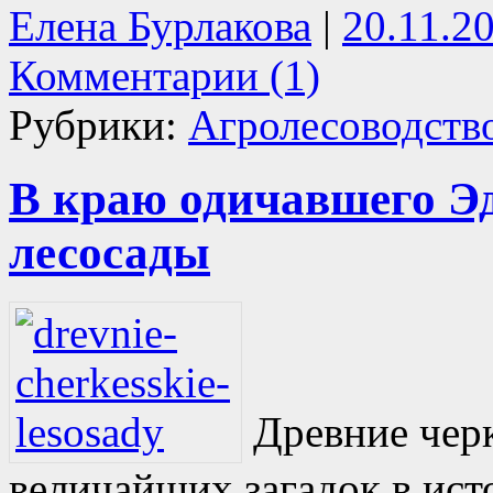
Елена Бурлакова
|
20.11.2
Комментарии (1)
Рубрики:
Агролесоводств
В краю одичавшего Эд
лесосады
Древние черк
величайших загадок в ист