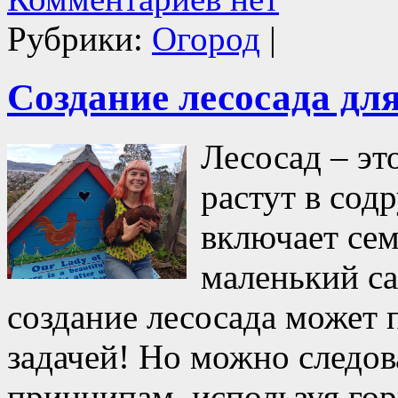
Рубрики:
Огород
|
Создание лесосада дл
Лесосад – это
растут в сод
включает сем
маленький са
создание лесосада может 
задачей! Но можно следо
принципам, используя гор