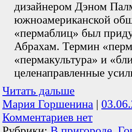
дизайнером Дэном Палм
южноамериканской общ
«пермаблиц» был прид
Абрахам. Термин «перм
«пермакультура» и «бли
целенаправленные усил
Читать дальше
Мария Горшенина
|
03.06
Комментариев нет
Рубрики:
В пригороде
,
Го