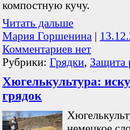
компостную кучу.
Читать дальше
Мария Горшенина
|
13.12
Комментариев нет
Рубрики:
Грядки
,
Защита 
Хюгелькультура: иск
грядок
Хюгелькульту
немецкое сл