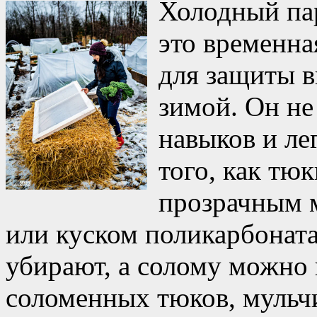
Холодный па
это временна
для защиты 
зимой. Он не
навыков и ле
того, как тю
прозрачным 
или куском поликарбоната
убирают, а солому можно 
соломенных тюков, мульч