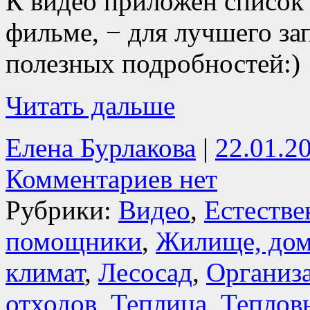
К видео приложен список
фильме, − для лучшего з
полезных подробностей:)
Читать дальше
Елена Бурлакова
|
22.01.2
Комментариев нет
Рубрики:
Видео
,
Естестве
помощники
,
Жилище, до
климат
,
Лесосад
,
Организ
отходов
,
Теплица
,
Теплов