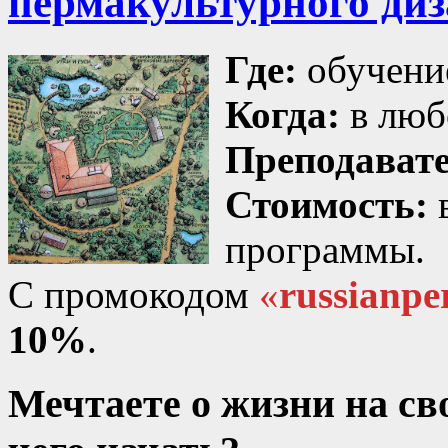
пермакультурного диз
Где:
обучени
Когда:
в люб
Преподавате
Стоимость:
программы.
С промокодом
«
russianpe
10%
.
Мечтаете о жизни на свое