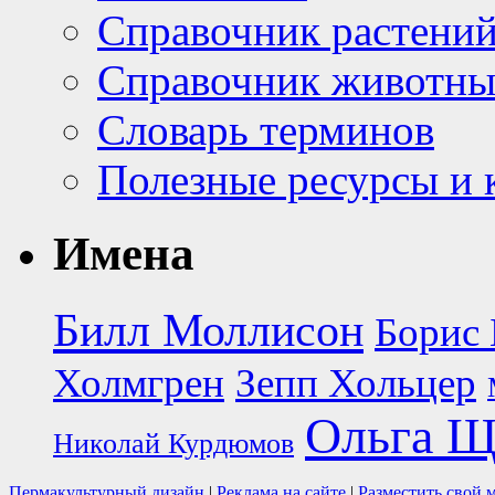
Справочник растени
Справочник животн
Словарь терминов
Полезные ресурсы и 
Имена
Билл Моллисон
Борис 
Холмгрен
Зепп Хольцер
Ольга Щ
Николай Курдюмов
Пермакультурный дизайн
|
Реклама на сайте
|
Разместить свой 