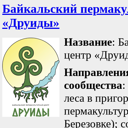
Байкальский пермаку
«Друиды»
Название
: Б
центр «Друи
Направления
сообщества
:
леса в приго
пермакультур
Березовке); 