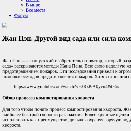
В мире
Все места
Форум
Жан Пэн. Другой вид сада или сила ком
Жан Пэн — французский изобретатель и новатор, который разр
сада» раскрываются методы Жана Пена. Всю свою недолгую жиз
предотвращением пожаров. Эти исследования привели к огромн
помощью методов предотвращения пожаров. Хотя эти знания пр
https://www.youtube.com/watch?v=3RzPiA0yvu4&t=5s
Обзор процесса компостирования хвороста
Для того чтобы понять процесс компостирования хвороста, Жан
наиболее быстрой скорости разложения. Более крупные щепки и
использовать как преимущество, дольше сохраняя горячую вод
хвороста.