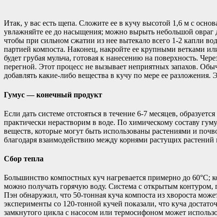
Итак, у вас есть щепа. Сложите ее в кучу высотой 1,6 м с ос
увлажняйте ее до насыщения; можно вырыть небольшой овраг д
чтобы при сильном сжатии из нее вытекало всего 1-2 капли вод
партией компоста. Наконец, накройте ее крупными ветками ил
будет грубая мульча, готовая к нанесению на поверхность. Чере
перегной. Этот процесс не вызывает неприятных запахов. Обыч
добавлять какие-либо вещества в кучу по мере ее разложения. 
Гумус — конечный продукт
Если дать системе отстояться в течение 6-7 месяцев, образует
практически нерастворим в воде. По химическому составу гуму
веществ, которые могут быть использованы растениями и почв
благодаря взаимодействию между корнями растущих растений
Сбор тепла
Большинство компостных куч нагревается примерно до 60°C; ко
можно получать горячую воду. Система с открытым контуром, 
Пэн обнаружил, что 50-тонная куча компоста из хвороста може
эксперименты со 120-тонной кучей показали, что куча достаточ
замкнутого цикла с насосом или термосифоном может использо