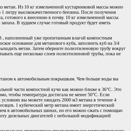
аз метан. Из 10 кг измельченной кустарниковой массы можно
о 1 литру высококачественного бензина. После получения
, готового к внесению в почву. 10 кг измельченной массы
о запаха. В худшем случае готовый продукт будет иметь
 м3 , наполненный уже пропитанным влагой компостным
оское основание для метанового куба, заполнить куб на 3/4
 выходить метан. Затем оберните полиэтиленовую трубу вокруг
атывать еще несколько слоев полиэтиленовой трубы, пока не
с метаном к автомобильным покрышкам. Чем больше воды вы
альной части компостной кучи как можно ближе к 36°C. Это
мо, чтобы температура достигала не менее 50°C. Если
х условиях вы можете ожидать 2000 м3 метана в течение 4
месяцев. 1 кубический метр метана имеет энергетический
нием в автомобильных шинах, но его можно сжать с помощью
работу дизельных двигателей с небольшой модификацией
воначальное двухмесячное предварительное компостирование;