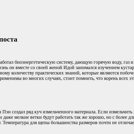
поста
аботал биоэнергетическую систему, дающую горячую воду, газ 
нь он вместе со своей женой Идой занимался изучением кустар
ому количеству практических знаний, которые являются побочн
именимы во многих случаях, стоит помнить, что корень всех эт
 Пэн создал ряд куч измельченного материала. Если измельчить
 даже мелкие ветки будут работать так же хорошо, но с более 
у. Температура для щепы большинства размеров почти не отлича