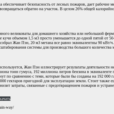
обеспечивает безопасность от лесных пожаров, дает рабочие мес
т возвращаться обратно на участок. В целом 26% общей калорий
емного великоваты для домашнего хозяйства или небольшой фер
ре кучи объемом 1,5 м3 просто уменьшается до одной пятой от 5
е собрал Жан Пэн, 20 м3 метана все равно эквивалентны 90 кВт/
асштабирования системы для производства большого количества 
 используется, Жан Пэн иллюстрирует результаты деятельности н
она тонн гумуса, 192 миллиона литров бензина в эквиваленте газ
ут по сравнению с теми, которые были бы созданы на 192 000 га
 000 гектаров пригодной для эксплуатации земли. Стоит также е
снизит затраты, связанные с предотвращением пожаров и устран
качать
ain-way/