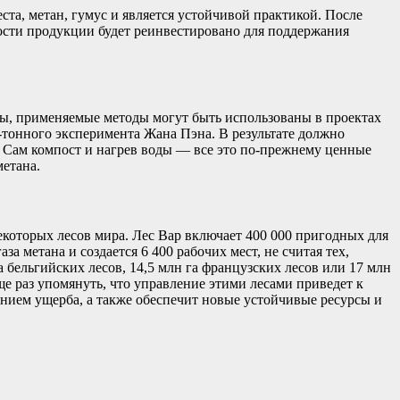
та, метан, гумус и является устойчивой практикой. После
ности продукции будет реинвестировано для поддержания
мы, применяемые методы могут быть использованы в проектах
0-тонного эксперимента Жана Пэна. В результате должно
ч. Сам компост и нагрев воды — все это по-прежнему ценные
метана.
екоторых лесов мира. Лес Вар включает 400 000 пригодных для
а метана и создается 6 400 рабочих мест, не считая тех,
 бельгийских лесов, 14,5 млн га французских лесов или 17 млн
ще раз упомянуть, что управление этими лесами приведет к
ением ущерба, а также обеспечит новые устойчивые ресурсы и