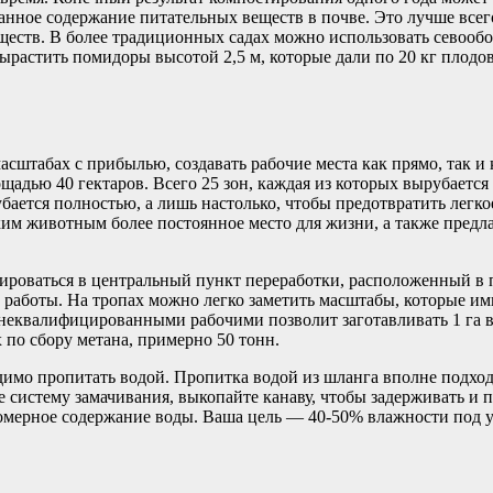
анное содержание питательных веществ в почве. Это лучше всег
ств. В более традиционных садах можно использовать севооборо
вырастить помидоры высотой 2,5 м, которые дали по 20 кг плодо
штабах с прибылью, создавать рабочие места как прямо, так и к
щадью 40 гектаров. Всего 25 зон, каждая из которых вырубается
бается полностью, а лишь настолько, чтобы предотвратить легкое
ким животным более постоянное место для жизни, а также предла
ртироваться в центральный пункт переработки, расположенный в
 работы. На тропах можно легко заметить масштабы, которые и
неквалифицированными рабочими позволит заготавливать 1 га в н
 по сбору метана, примерно 50 тонн.
димо пропитать водой. Пропитка водой из шланга вполне подходи
е систему замачивания, выкопайте канаву, чтобы задерживать и п
номерное содержание воды. Ваша цель — 40-50% влажности под у