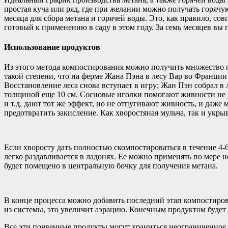
простая куча или ряд, где при желании можно получать горяч
месяца для сбора метана и горячей воды. Это, как правило, со
готовый к применению в саду в этом году. За семь месяцев вы 
Использование продуктов
Из этого метода компостирования можно получить множество п
такой степени, что на ферме Жана Пэна в лесу Вар во Франции 
Восстановление леса снова вступает в игру; Жан Пэн собрал в
толщиной еще 10 см. Сосновые иголки помогают живности не у
и т.д. дают тот же эффект, но не отпугивают живность, и даже 
предотвратить закисление. Как хворостяная мульча, так и укр
Если хворосту дать полностью скомпостироваться в течение 4-6 
легко раздавливается в ладонях. Ее можно применять по мере н
будет помещено в центральную бочку для получения метана.
В конце процесса можно добавить последний этап компостирован
из системы, это увеличит аэрацию. Конечным продуктом будет
Все эти почвенные продукты могут храниться неограниченное 