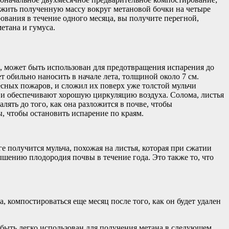
ожить полученную массу вокруг метановой бочки на четыре
рования в течение одного месяца, вы получите перегной,
етана и гумуса.
, может быть использован для предотвращения испарения до
т обильно наносить в начале лета, толщиной около 7 см.
есных пожаров, и сложил их поверх уже толстой мульчи
у и обеспечивают хорошую циркуляцию воздуха. Солома, листья
алять до того, как она разложится в почве, чтобы
ы, чтобы остановить испарение по краям.
ге получится мульча, похожая на листья, которая при сжатии
вышению плодородия почвы в течение года. Это также то, что
 компостироваться еще месяц после того, как он будет удален
 быть легко использован для получения метана в следующем