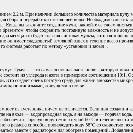
нованием 2,2 м. При наличии большего количества материала куч
ля сбора и переработки стекающей воды. Необходимо сделать так
ы. Когда вы закончите создание кучи, накройте ее слоем листье
и брезентом, чтобы сохранить постоянную влажность и не допус
з два месяца это будет толстая листовая мульча, которая хорошо 
но он имеет сладковатый земляной запах в течение всего произв
Это система работает по методу «установил и забыл».
ся гумус. Гумус — это самая основная часть почвы, которую мож
с состоит из углерода и азота в примерном соотношении 10:1. О
ой. Это создает очень богатую среду для жизни множества мик
 и микроорганизмами, живущими в почве.
мпост из кустарника ничем не отличается. Если при создании к
где на входе — водопроводная вода, а на выходе — горячая вод
т обеспечить горячую воду температурой 60°C в течение шести м
ного размера способна производить воду 58°C со скоростью неск
ваться вместе с радиатором для обогрева помещений. Добавлени