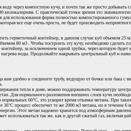
воду через компостную кучу, и почти так же просто добывать г
 000 килокалориям. С практической точки зрения это эквивалентн
ая для использования форма полностью компостированного гумуса
, которая все еще очень проста, не будет производить неприятног
тить герметичный контейнер, в данном случае куб объемом 25
ъемом 80 м3 . Чтобы построить эту кучу, необходимо сделать пл
е контейнер, за исключением одной трубки, через которую будет
для нагрева воды. Продолжайте накрывать центральный куб и нам
куда вам удобно и соедините трубу, ведущую от бочки или бака 
а.
держания тепла в доме, можно поддерживать температуру центр
метан. Для нормального разложения внешних слоев кучи необходи
о нормальных 60°C, это ускорит время откачки метана. При таки
 36°C процесс обеспечит те же 2000 м3 метана, но в течение 6 
роэнергии. Этот метан надежно хранится под атмосферным давле
жет использоваться так же, как и другой сжатый газ, включая 
 и гумуса — это семимесячный процесс. Первый этап — это пер