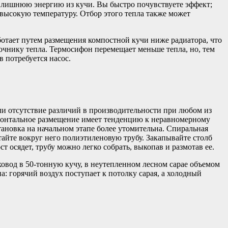
ь лишнюю энергию из кучи. Вы быстро почувствуете эффект;
 высокую температуру. Отбор этого тепла также может
отает путем размещения компостной кучи ниже радиатора, что
сточнику тепла. Термосифон перемещает меньше тепла, но, тем
в потребуется насос.
и отсутствие различий в производительности при любом из
зонтальное размещение имеет тенденцию к неравномерному
становка на начальном этапе более утомительна. Спиральная
тайте вокруг него полиэтиленовую трубу. Закапывайте столб
 осядет, трубу можно легко собрать, выкопав и размотав ее.
овод в 50-тонную кучу, в неутепленном лесном сарае объемом
: горячий воздух поступает к потолку сарая, а холодный