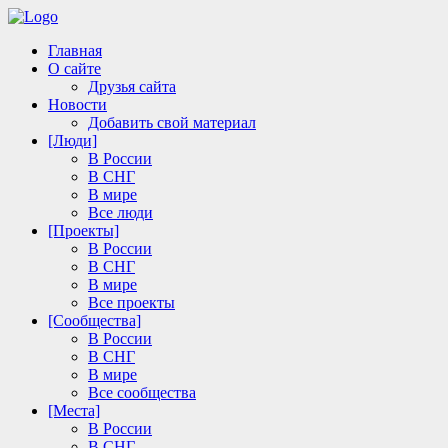
Главная
О сайте
Друзья сайта
Новости
Добавить свой материал
[Люди]
В России
В СНГ
В мире
Все люди
[Проекты]
В России
В СНГ
В мире
Все проекты
[Сообщества]
В России
В СНГ
В мире
Все сообщества
[Места]
В России
В СНГ