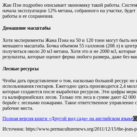
Жан Пэн подробно описывает экономику такой работы. Система 
начала эксплуатации 12% метана, собранного на участке, буде
работы и ее сохранения.
Домашние масштабы
Хотя эксперименты Жана Пэна на 50 и 120 тонн могут быть н
меньшего масштаба. Бочка объемом 55 галлонов (208 л) в цент
получиться около 20 м3 метана. Хотя это и не 2000 м3, которы
результаты, которые оценит ферма любого размера, даже без м
Лесные ресурсы
Чтобы дать представление о том, насколько большой ресурс не
использования гектаров. Ежегодно здесь производится 2,4 милли
которые создаются после выработки ресурсов. Эти цифры меркн
га калифорнийских лесов. Только эти леса в сумме дают 42 000
борьбе с лесными пожарами. Такое ответственное управление 
рабочие места.
Полная версия книги «Другой вид сада» на английском языке
С
Источник: https://www.permaculturenews.org/2011/12/15/the-jean-p