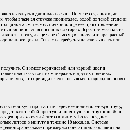
у можно вытянуть в длинную насыпь. По мере создания кучи
, чтобы влажная стружка пропиталась водой до такой степени,
в толщиной 2 см, песком, почвой или ранее приготовленной
тить проникновения внешних факторов. Через три месяца это
впитается в почву, а еще через 1 месяц вы получите прекрасный
одственного цикла. От вас не требуется переворачивать или
но получить. Он имеет коричневый или черный цвет и
стальная часть состоит из минералов и других полезных
роорганизмов, что приводит к еще большему плодородию почвы
омпостной кучи пропустить через нее полиэтиленовую трубу,
а, представляет собой простую и понятную конструкцию. Жан
есяцев при скорости 4 литра в минуту. Более поздние
олько литров в минуту в течение 18 месяцев. Система
е радиатора не окажет чрезмерного негативного влияния на