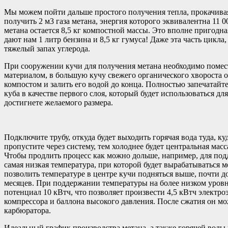
Мы можем пойти дальше простого получения тепла, прокачивая 
получить 2 м3 газа метана, энергия которого эквивалентна 11
метана остается 8,5 кг компостной массы. Это вполне пригодн
дают нам 1 литр бензина и 8,5 кг гумуса! Даже эта часть цикла
тяжелый запах углерода.
При сооружении кучи для получения метана необходимо помес
материалом, в большую кучу свежего органического хвороста об
компостом и залить его водой до конца. Полностью запечатайт
куба в качестве первого слоя, который будет использоваться 
достигнете желаемого размера.
Подключите трубу, откуда будет выходить горячая вода туда, 
пропустите через систему, тем холоднее будет центральная масс
Чтобы продлить процесс как можно дольше, например, для под
самая низкая температура, при которой будет вырабатываться 
позволить температуре в центре кучи подняться выше, почти д
месяцев. При поддержании температуры на более низком уровне
потенциал 10 кВтч, что позволяет произвести 4,5 кВтч элект
компрессора и баллона высокого давления. После сжатия он мо
карбюратора.
Идеальный график производства метана, а также горячей воды