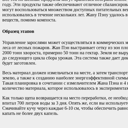
году. Эти продукты также обеспечивают отличное сбалансиров
могут воспользоваться множеством доступных питательных веще
использовались в течение нескольких лет. Жану Пэну удалось 
веществ, помимо компоста.
Образец этапов
Управление зарослями может осуществляться в коммерческих мас
леса от лесных пожаров. Жан Пэн выстраивает сетку из зон пло
2000 тонн хвороста, примерно 50 тонн на гектар. Земля не выру
до следующего цикла сбора урожая. Эта система также дает ди
будет заготовлен.
Весь материал должен измельчаться на месте, а затем транспо
землю, а также к созданию наиболее энергоэффективной схемы
Такая планировка в сочетании с измельчителем Жана Пэна и 4 
количество материала, которое использовалось в экспериментах
Как только щепа возвращается на место переработки, ее необхо
впитал 700 литров воды за 3 дня. Опять же, если вы использует
Смачивайте кучу через каждые 6-10 см, чтобы обеспечить рав
капать не более двух капель.