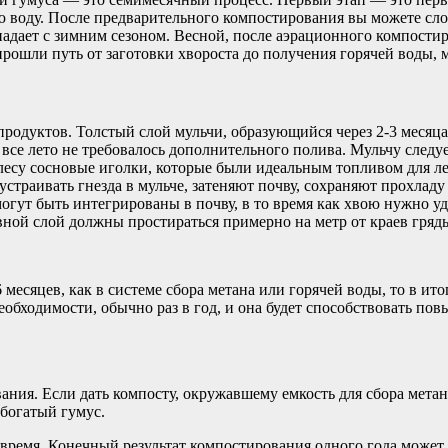
ую воду. После предварительного компостирования вы можете сл
впадает с зимним сезоном. Весной, после аэрационного компости
прошли путь от заготовки хвороста до получения горячей воды, м
родуктов. Толстый слой мульчи, образующийся через 2-3 месяца
все лето не требовалось дополнительного полива. Мульчу следуе
 лесу сосновые иголки, которые были идеальным топливом для л
страивать гнезда в мульче, затеняют почву, сохраняют прохлад
могут быть интегрированы в почву, в то время как хвою нужно уд
ывной слой должны простираться примерно на метр от краев гряд
месяцев, как в системе сбора метана или горячей воды, то в ито
еобходимости, обычно раз в год, и она будет способствовать по
ия. Если дать компосту, окружавшему емкость для сбора метана,
 богатый гумус.
время. Конечный результат компостирования одного года может