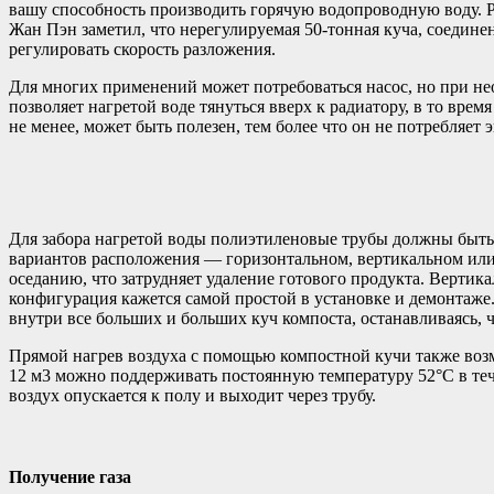
вашу способность производить горячую водопроводную воду. Р
Жан Пэн заметил, что нерегулируемая 50-тонная куча, соедине
регулировать скорость разложения.
Для многих применений может потребоваться насос, но при не
позволяет нагретой воде тянуться вверх к радиатору, в то вре
не менее, может быть полезен, тем более что он не потребляет
Для забора нагретой воды полиэтиленовые трубы должны быть
вариантов расположения — горизонтальном, вертикальном или
оседанию, что затрудняет удаление готового продукта. Вертика
конфигурация кажется самой простой в установке и демонтаже.
внутри все больших и больших куч компоста, останавливаясь, ч
Прямой нагрев воздуха с помощью компостной кучи также возм
12 м3 можно поддерживать постоянную температуру 52°C в тече
воздух опускается к полу и выходит через трубу.
Получение газа