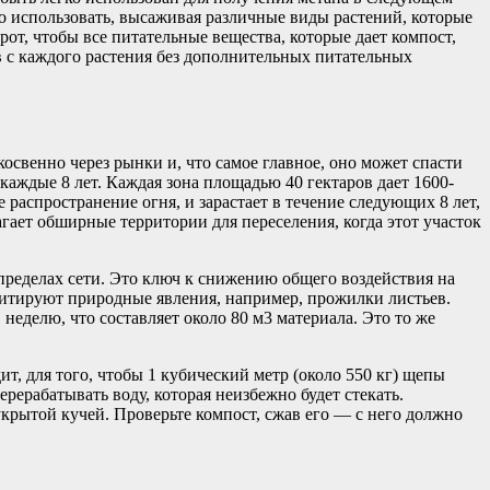
о использовать, высаживая различные виды растений, которые
т, чтобы все питательные вещества, которые дает компост,
в с каждого растения без дополнительных питательных
освенно через рынки и, что самое главное, оно может спасти
 каждые 8 лет. Каждая зона площадью 40 гектаров дает 1600-
 распространение огня, и зарастает в течение следующих 8 лет,
гает обширные территории для переселения, когда этот участок
 пределах сети. Это ключ к снижению общего воздействия на
митируют природные явления, например, прожилки листьев.
еделю, что составляет около 80 м3 материала. Это то же
т, для того, чтобы 1 кубический метр (около 550 кг) щепы
ерерабатывать воду, которая неизбежно будет стекать.
крытой кучей. Проверьте компост, сжав его — с него должно