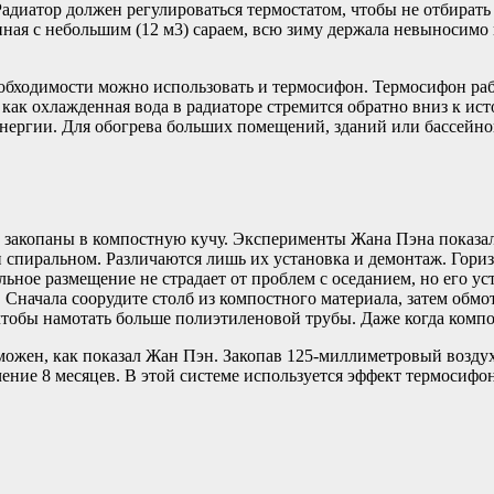
адиатор должен регулироваться термостатом, чтобы не отбират
нная с небольшим (12 м3) сараем, всю зиму держала невыносимо
обходимости можно использовать и термосифон. Термосифон раб
мя как охлажденная вода в радиаторе стремится обратно вниз к и
 энергии. Для обогрева больших помещений, зданий или бассейно
 закопаны в компостную кучу. Эксперименты Жана Пэна показал
 спиральном. Различаются лишь их установка и демонтаж. Гори
льное размещение не страдает от проблем с оседанием, но его у
 Сначала соорудите столб из компостного материала, затем обмо
тобы намотать больше полиэтиленовой трубы. Даже когда компост
ожен, как показал Жан Пэн. Закопав 125-миллиметровый воздух
ние 8 месяцев. В этой системе используется эффект термосифона