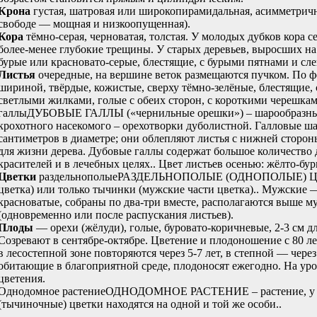
Крона
густая, шатровая или широкопирамидальная, асимметричная
свободе — мощная и низкоопущенная).
Кора
тёмно-серая, черноватая, толстая. У молодых дубков кора се
более-менее глубокие трещины. У старых деревьев, выросших на
бурые или красновато-серые, блестящие, с бурыми пятнами и сл
Листья
очередные, на вершине веток размещаются пучком. По фо
шириной, твёрдые, кожистые, сверху тёмно-зелёные, блестящие,
светлыми жилками, голые с обеих сторон, с короткими черешкам
галлы
ДУБОВЫЕ ГАЛЛЫ («чернильные орешки») – шарообразные 
крохотного насекомого – орехотворки дуболистной. Галловые ша
сантиметров в диаметре; они облепляют листья с нижней стороны
для жизни дерева. Дубовые галлы содержат большое количество 
красителей и в лечебных целях.
. Цвет листьев осенью: жёлто-бу
Цветки
раздельнополые
РАЗДЕЛЬНОПОЛЫЕ (ОДНОПОЛЫЕ) ЦВЕТКИ
цветка) или только тычинки (мужские части цветка).
. Мужские —
красноватые, собраны по два-три вместе, располагаются выше 
(одновременно или после распускания листьев).
Плоды
— орехи (жёлуди), голые, буровато-коричневые, 2-3 см д
Созревают в сентябре-октябре. Цветение и плодоношение с 80 ле
в лесостепной зоне повторяются через 5-7 лет, в степной — через
обитающие в благоприятной среде, плодоносят ежегодно. На уро
цветения.
Однодомное растение
ОДНОДОМНОЕ РАСТЕНИЕ – растение, у ко
(тычиночные) цветки находятся на одной и той же особи.
.