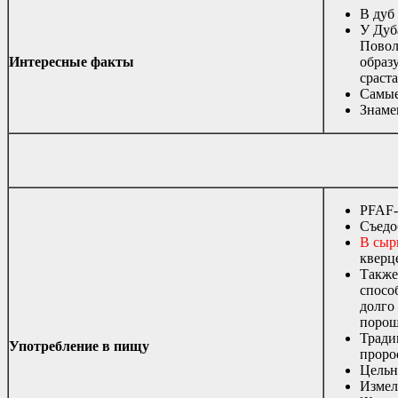
В дуб
У Дуб
Повол
Интересные факты
образ
сраст
Самые
Знаме
PFAF-
Съедо
В сыр
кверц
Также
спосо
долго
порош
Тради
Употребление в пищу
проро
Цельн
Измел