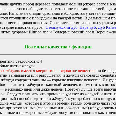
 чаще других пород деревьев попадает молния (скорее всего из-з
а черешчатого наблюдается естественное срастание ветвей рядо
жье. Начальные стадии срастания наблюдаются у ветвей толщиной
уется утолщение с площадкой на каждой ветви. В дальнейшем пр
ание мест соприкосновения. Сросшиеся ветви известны у рядом р
 старые известные дубы:
Стелмужский дуб
,
Царь-дуб
,
Дуб Кайз
нитые дубравы: Шипов лес и Теллермановский лес в Воронежско
Полезные качества / функции
рейтинг съедобности: 4
бные части: жёлуди.
ых жёлудях имеется кверцетин — ядовитое вещество,
но безвред
етин вымывается или разрушается, и жёлуди становятся съедобн
 жёлуди содержат танины — горькие вяжущие вещества. Их уда
бов — сложить жёлуди в тканевый мешочек и поместить в поток 
 — несколько дней или даже недель. Поэтому лучше всего высу
ок. Следует помнить, что промывка удаляет из жёлудей и часть
ционный способ подготовки жёлудей к употреблению в пищу: их
сшие жёлуди, которые к этому времени теряли большую часть го
ые приготовленные (сваренные или обжаренные) жёлуди очень п
ьченные и прожаренные жёлуди могут использоваться как замен