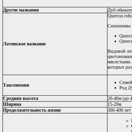
Другие названия
Дуб обыкнов
Quercus robu
Синонимы:
Quercu
Quercu
Латинское название
Видовой эп
цветоножки,
мясистыми. 
которых ра
Семей
Таксономия
Род Д
Средняя высота
20-40м (до 
Ширина
15-20м
Продолжительность жизни
300-400 лет 