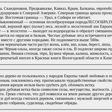
а, Скандинавия, Предкавказье, Кавказ, Крым, Балканы, европейс
дуцирован в Северной Америке. Северная граница ареала прох
де. Восточная граница — Урал, в Сибири не обитает.
быкновенный — основная
лесообразующая порода
ЛЕСООБРАЗУ
ой, верхний ярус (полог) леса.
лесной и лесостепной зон Европы.
 — в лесостепи — выходит на водоразделы и образует смешанные
чается по оврагам и балкам. Чистые дубовые леса встречаются 
т вместе с другими породами. Не поднимается выше 500м.
м черешчатым часто растут ясень, клён, вяз, ильм, берест, липа, б
ми Чёрная ольха, иногда также сосна и ель. В подлеске широко п
шник, Вишня степная, тёрн, Бузина чёрная, калина, жимолость,
ерешчатый внесен в Красные книги Вологодской области и Казах
но дерево не пользовалось у народов Европы такой любовью и по
нным, поклонялись ему, приписывали чудодейственные свойства.
шения жрецов нельзя было срубить дуб, обломать ветку.
ции дубовая ветка была символом силы, могущества, знатности
ги. Греки считали, что дуб появился на земле раньше других дере
си дуб всегда считался деревом, связанным с мужской энергие
дили собрания, судилища, свадебные обряды.