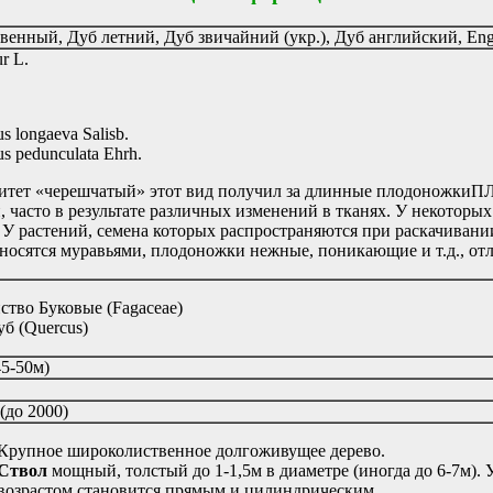
енный, Дуб летний, Дуб звичайний (укр.), Дуб английский, Engl
r L.
s longaeva Salisb.
s pedunculata Ehrh.
итет «черешчатый» этот вид получил за длинные
плодоножки
ПЛ
 часто в результате различных изменений в тканях. У некоторы
У растений, семена которых распространяются при раскачивани
зносятся муравьями, плодоножки нежные, поникающие и т.д.
, от
ство Буковые (Fagaceae)
уб (Quercus)
45-50м)
(до 2000)
Крупное широколиственное долгоживущее дерево.
Ствол
мощный, толстый до 1-1,5м в диаметре (иногда до 6-7м).
возрастом становится прямым и цилиндрическим.