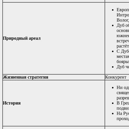
Европ
Интро
Волог
Дуб о
основн
южнее
Природный ареал
встре
растё
С Дубо
места
бояры
Дуб ч
Жизненная стратегия
Конкурент
Ни од
свяще
разре
История
В Гре
подви
На Ру
прохо