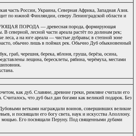
кая часть России, Украина, Северная Африка, Западная Азия.
одит по южной Финляндии, северу Ленинградской области и
ЮЩАЯ ПОРОДА — древесная порода, формирующая
 В северной, лесной части ареала растёт по долинам рек;
 леса, а на юге ареала — чистые дубравы; в степной зоне
нечасто, обычно лишь в поймах рек. Обычно Дуб обыкновенный
ук, граб, черешня, берека, яблоня, груша, берёза, осина,
редставлены лещина, бересклеты, рябина, черёмуха, местами
 шиповник.
стана.
четом, как дуб. Славяне, древние греки, римляне считали его
 Считалось, что дуб был дан богами как великий подарок. Без
. Дубовыми ветками награждали воинов, совершивших великие
вьев, и посвящали его богу света, наук и искусства Аполлону.
й и мощью. Его посвящали Перуну. Под священными дубами