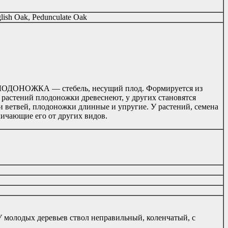
ish Oak, Pedunculate Oak
ОДОНОЖКА — стебель, несущий плод. Формируется из
х растений плодоножки древеснеют, у других становятся
и ветвей, плодоножки длинные и упругие. У растений, семена
личающие его от других видов.
 У молодых деревьев ствол неправильный, коленчатый, с