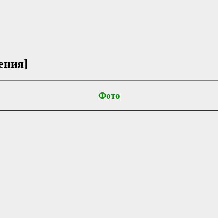
ения]
Фото