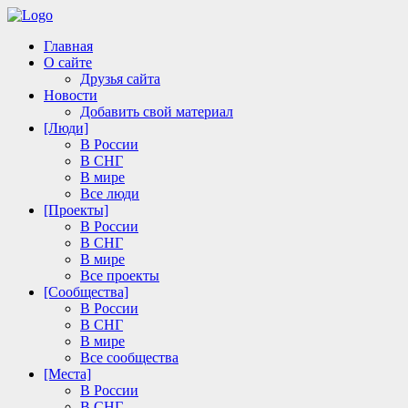
Главная
О сайте
Друзья сайта
Новости
Добавить свой материал
[Люди]
В России
В СНГ
В мире
Все люди
[Проекты]
В России
В СНГ
В мире
Все проекты
[Сообщества]
В России
В СНГ
В мире
Все сообщества
[Места]
В России
В СНГ