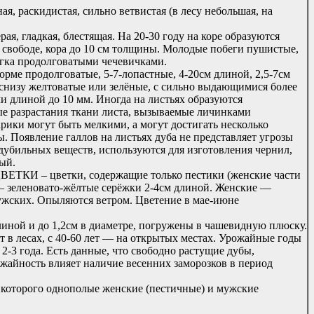
, раскидистая, сильно ветвистая (в лесу небольшая, на
рая, гладкая, блестящая. На 20-30 году на коре образуются
 свободе, кора до 10 см толщины. Молодые побеги пушистые,
егка продолговатыми чечевичками.
рме продолговатые, 5-7-лопастные, 4-20см длиной, 2,5-7см
 снизу желтоватые или зелёные, с сильно выдающимися более
и длиной до 10 мм. Иногда на листьях образуются
разрастания ткани листа, вызываемые личинками
рики могут быть мелкими, а могут достигать несколько
. Появление галлов на листьях дуба не представляет угрозы
дубильных веществ, используются для изготовления чернил,
рый.
 – цветки, содержащие только пестики (женские части
 зеленовато-жёлтые серёжки 2-4см длиной. Женские —
мужских. Опыляются ветром. Цветение в мае-июне
линой и до 1,2см в диаметре, погружены в чашевидную плюску.
т в лесах, с 40-60 лет — на открытых местах. Урожайные годы
 2-3 года. Есть данные, что свободно растущие дубы,
жайность влияет наличие весенних заморозков в период
торого однополые женские (пестичные) и мужские