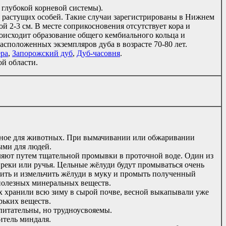
а глубокой корневой системы).
м растущих особей. Такие случаи зарегистрированы в Нижнем
 2-3 см. В месте соприкосновения отсутствует кора и
оисходит образование общего кембиального кольца и
асположенных экземпляров дуба в возрасте 70-80 лет.
ера
,
Запорожский дуб
,
Дуб-часовня
.
й области.
ное для животных. При вымачивании или обжаривании
ыми для людей.
ляют путем тщательной промывки в проточной воде. Один из
реки или ручья. Цельные жёлуди будут промываться очень
шить и измельчить жёлуди в муку и промыть полученный
 полезных минеральных веществ.
 хранили всю зиму в сырой почве, весной выкапывали уже
рьких веществ.
итательны, но трудноусвояемы.
итель миндаля.