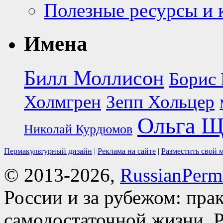
Полезные ресурсы и 
Имена
Билл Моллисон
Борис 
Холмгрен
Зепп Хольцер
Ольга Щ
Николай Курдюмов
Пермакультурный дизайн
|
Реклама на сайте
|
Разместить свой 
© 2013-2026,
RussianPerma
России и за рубежом: пра
самодостаточной жизни. Р