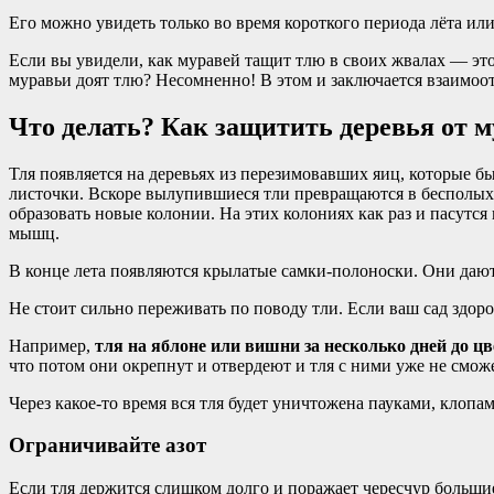
Его можно увидеть только во время короткого периода лёта или
Если вы увидели, как муравей тащит тлю в своих жвалах — это 
муравьи доят тлю? Несомненно! В этом и заключается взаимоотн
Что делать? Как защитить деревья от м
Тля появляется на деревьях из перезимовавших яиц, которые б
листочки. Вскоре вылупившиеся тли превращаются в бесполы
образовать новые колонии. На этих колониях как раз и пасутся
мышц.
В конце лета появляются крылатые самки-полоноски. Они даю
Не стоит сильно переживать по поводу тли. Если ваш сад здор
Например,
тля на яблоне или вишни за несколько дней до ц
что потом они окрепнут и отвердеют и тля с ними уже не сможе
Через какое-то время вся тля будет уничтожена пауками, клопа
Ограничивайте азот
Если тля держится слишком долго и поражает чересчур большие