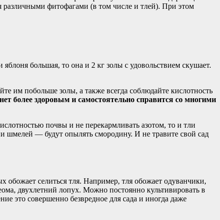
я различными фитофагами (в том числе и тлей). При этом
 яблоня большая, то она и 2 кг золы с удовольствием скушает.
айте им побольше золы, а также всегда соблюдайте кислотность
анет более здоровым и самостоятельно справится со многими
кислотностью почвы и не перекармливать азотом, то и тли
, ни шмелей — будут опылять смородину. И не травите свой сад
ых обожает селиться тля. Например, тля обожает одуванчики,
леома, двухлетний лопух. Можно постоянно культивировать в
ние это совершенно безвредное для сада и иногда даже