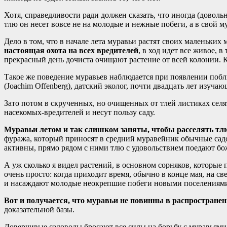
Хотя, справедливости ради должен сказать, что иногда (доволь
тлю он несет вовсе не на молодые и нежные побеги, а в свой м
Дело в том, что в начале лета муравьи растят своих маленьки
настоящая охота на всех вредителей
, в ход идет все живое, 
прекрасный день дочиста очищают растение от всей колонии. К
Такое же поведение муравьев наблюдается при появлении побл
(Joachim Offenberg), датский эколог, почти двадцать лет изуча
Зато потом в скрученных, но очищенных от тлей листиках селя
насекомых-вредителей и несут пользу саду.
Муравьи летом и так слишком заняты, чтобы расселять тл
фуража, который приносят в средний муравейник обычные садов
активны, прямо рядом с ними тлю с удовольствием поедают бо
А уж сколько я видел растений, в основном сорняков, которые
очень просто: когда приходит время, обычно в конце мая, на с
и насаждают молодые неокрепшие побеги новыми поселениями т
Вот и получается, что муравьи не повинны в распространен
доказательной базы.
Доверчивые садоводы бросают все силы на борьбу с муравьями