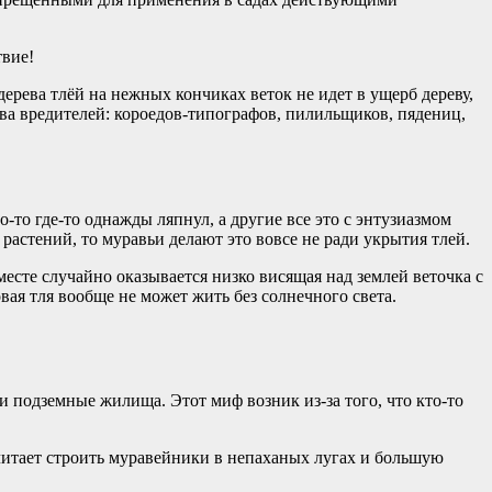
твие!
рева тлёй на нежных кончиках веток не идет в ущерб дереву,
ева вредителей: короедов-типографов, пилильщиков, пядениц,
-то где-то однажды ляпнул, а другие все это с энтузиазмом
стений, то муравьи делают это вовсе не ради укрытия тлей.
есте случайно оказывается низко висящая над землей веточка с
вая тля вообще не может жить без солнечного света.
и подземные жилища. Этот миф возник из-за того, что кто-то
дпочитает строить муравейники в непаханых лугах и большую