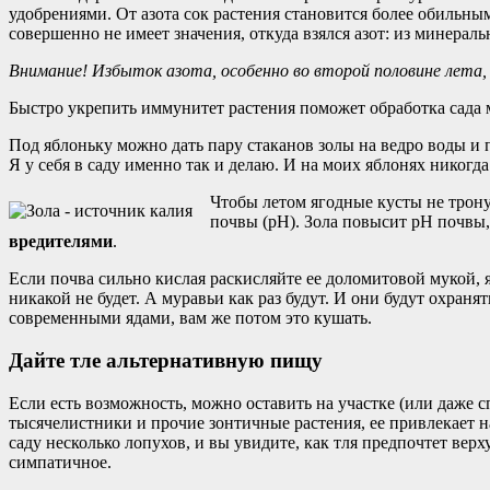
удобрениями. От азота сок растения становится более обильны
совершенно не имеет значения, откуда взялся азот: из минерал
Внимание! Избыток азота, особенно во второй половине лета,
Быстро укрепить иммунитет растения поможет обработка сад
Под яблоньку можно дать пару стаканов золы на ведро воды и п
Я у себя в саду именно так и делаю. И на моих яблонях никогда
Чтобы летом ягодные кусты не тронул
почвы (pH). Зола повысит pH почвы,
вредителями
.
Если почва сильно кислая раскисляйте ее доломитовой мукой, 
никакой не будет. А муравьи как раз будут. И они будут охраня
современными ядами, вам же потом это кушать.
Дайте тле альтернативную пищу
Если есть возможность, можно оставить на участке (или даже 
тысячелистники и прочие зонтичные растения, ее привлекает н
саду несколько лопухов, и вы увидите, как тля предпочтет ве
симпатичное.