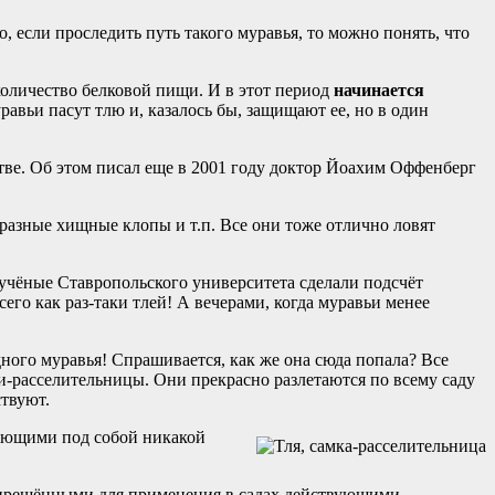
, если проследить путь такого муравья, то можно понять, что
 количество белковой пищи. И в этот период
начинается
уравьи пасут тлю и, казалось бы, защищают ее, но в один
тве. Об этом писал еще в 2001 году доктор Йоахим Оффенберг
 разные хищные клопы и т.п. Все они тоже отлично ловят
, учёные Ставропольского университета сделали подсчёт
его как раз-таки тлей! А вечерами, когда муравьи менее
дного муравья! Спрашивается, как же она сюда попала? Все
мки-расселительницы. Они прекрасно разлетаются по всему саду
твуют.
еющими под собой никакой
 запрещёнными для применения в садах действующими