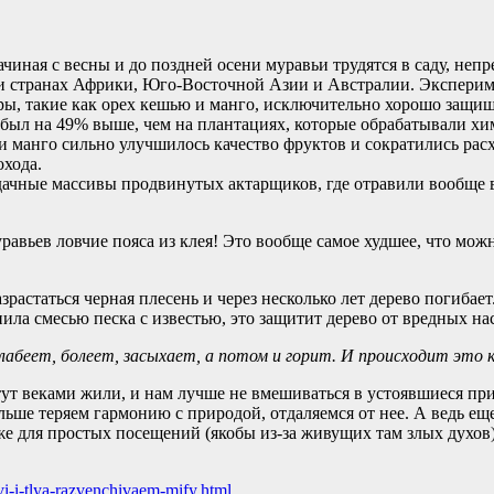
начиная с весны и до поздней осени муравьи трудятся в саду, н
ми странах Африки, Юго-Восточной Азии и Австралии. Эксперим
ры, такие как орех кешью и манго, исключительно хорошо защи
был на 49% выше, чем на плантациях, которые обрабатывали хими
 манго сильно улучшилось качество фруктов и сократились рас
охода.
дачные массивы продвинутых актарщиков, где отравили вообще в
муравьев ловчие пояса из клея! Это вообще самое худшее, что м
 разрастаться черная плесень и через несколько лет дерево погиб
ила смесью песка с известью, это защитит дерево от вредных на
лабеет, болеет, засыхает, а потом и горит. И происходит это ка
ут веками жили, и нам лучше не вмешиваться в устоявшиеся пр
ольше теряем гармонию с природой, отдаляемся от нее. А ведь е
же для простых посещений (якобы из-за живущих там злых духов)
avi-i-tlya-razvenchivaem-mify.html