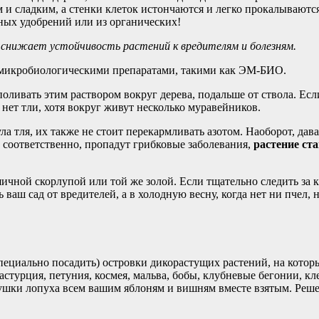
м и сладким, а стенки клеток истончаются и легко прокалываютс
ьных удобрений или из органических!
 снижает устойчивость растений к вредителям и болезням.
а микробиологическими препаратами, такими как ЭМ-БИО.
оливать этим раствором вокруг дерева, подальше от ствола. Если
 нет тли, хотя вокруг живут несколько муравейников.
а тля, их также не стоит перекармливать азотом. Наоборот, дав
 соответственно, пропадут грибковые заболевания,
растение ст
яичной скорлупой или той же золой. Если тщательно следить за 
ть ваш сад от вредителей, а в холодную весну, когда нет ни пчел
специально посадить) островки дикорастущих растений, на котор
астурция, петуния, космея, мальва, бобы, клубневые бегонии, к
рхушки лопуха всем вашим яблоням и вишням вместе взятым. Реше