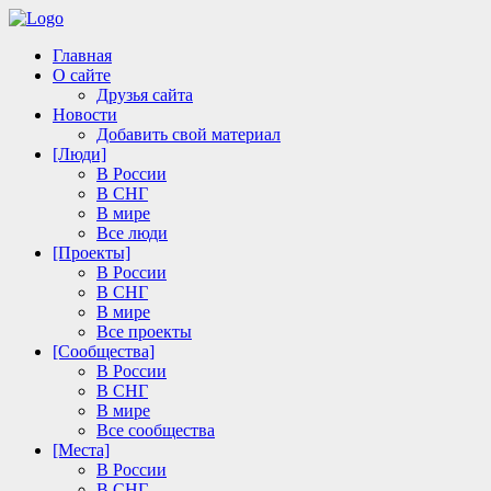
Главная
О сайте
Друзья сайта
Новости
Добавить свой материал
[Люди]
В России
В СНГ
В мире
Все люди
[Проекты]
В России
В СНГ
В мире
Все проекты
[Сообщества]
В России
В СНГ
В мире
Все сообщества
[Места]
В России
В СНГ