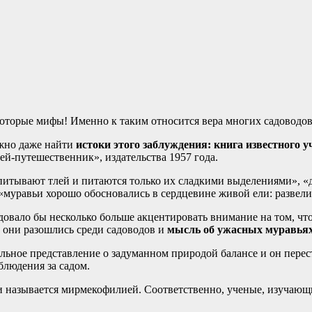
оторые мифы! Именно к таким относится вера многих садоводов
ожно даже найти
истоки этого заблуждения: книга известного 
й-путешественник», издательства 1957 года.
питывают тлей и питаются только их сладкими выделениями», «дл
 «муравьи хорошо обосновались в сердцевине живой ели: развели
вало бы несколько больше акцентировать внимание на том, что о
а, они разошлись среди садоводов и
мысль об ужасных муравьях
льное представление о задуманном природой балансе и он перест
блюдения за садом.
и называется мирмекофилией. Соответственно, ученые, изучающи