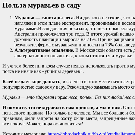
Польза муравьев в саду
Муравьи — санитары леса.
Ни для кого не секрет, что 
нагляден в этом плане эксперимент, проводимый в вось
муравьями.Исследования показали, что некоторые культу
Австралии продолжался три года. В итоге урожай кешью 
доходность плантации выросла на 71%. При выращивании
результате, ферма с муравьями принесла на 73% больше д
Альтернативное опыление.
В Московской области есть 
альтернативного опылителя, к коим относятся и муравьи.
И уж тем более ни в коем случае нельзя использовать против 
пояса не иначе как «убийцы деревьев».
Клей не дает коре дышать
, из-за чего в этом месте начинает
популярностью садовому вару. Рекомендую замазывать место сп
Муравьи — это здоровая норма леса, почвы. Без них любой лес с
И помните, это не муравьи к нам пришли, а мы к ним.
Они т
негласного правила. Но только не человек. Мы все больше и б
правилам, были запреты на охоту, были места, запрещенные да
все вокруг. Может, пора остановиться?
Источник материала:
https://dobrodachnik.ru/blz-vrd/vrediteli/mur