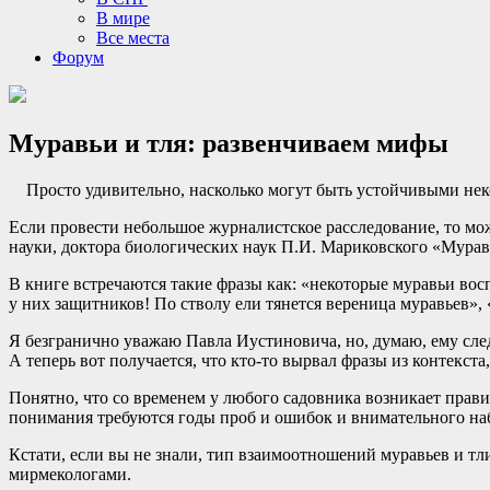
В мире
Все места
Форум
Муравьи и тля: развенчиваем мифы
Просто удивительно, насколько могут быть устойчивыми нек
Если провести небольшое журналистское расследование, то м
науки, доктора биологических наук П.И. Мариковского «Мураве
В книге встречаются такие фразы как: «некоторые муравьи вос
у них защитников! По стволу ели тянется вереница муравьев»,
Я безгранично уважаю Павла Иустиновича, но, думаю, ему следо
А теперь вот получается, что кто-то вырвал фразы из контекст
Понятно, что со временем у любого садовника возникает прави
понимания требуются годы проб и ошибок и внимательного на
Кстати, если вы не знали, тип взаимоотношений муравьев и тл
мирмекологами.