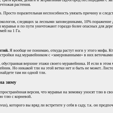
ичтожая растения.
в. Просто поразительная неспособность увязать причину и следс
экологов, следящих за лесными заповедниками, 10% поражение де
ся муравьи и по пути уничтожают гораздо более опасных для дер
мей на 1 Га.
ытий.
Я вообще не понимаю, откуда растут ноги у этого мифа. Кто
тройки над муравейником с «замурованными» в них веточками ра
 обустраивая верхние этажи своего муравейника. И если в этом м
йник. Но никакой тли на этой ветки нет и быть не может. Листо
 найдете там ни одной тли.
на зиму
спространённая версия, что муравьи на зимовку уносят тлю в сво
ю тлю с корневой.
avus), которого вы вряд ли встретите у себя в саду, т.к. он пре