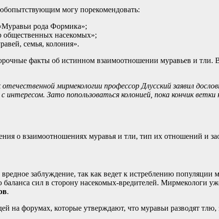
любопытствующим могу порекомендовать:
Муравьи рода Формика»;
 общественных насекомых»;
авей, семья, колония».
ыборочные факты об истинном взаимоотношении муравьев и тли. В
к отечественной мирмекологии профессор Длусский заявил дослов
 интересом. Зато попользоваться колонией, пока кончик ветк
ения о взаимоотношениях муравья и тли, тип их отношений и зао
 вредное заблуждение, так как ведет к истреблению популяции му
баланса сил в сторону насекомых-вредителей. Мирмекологи уже
ов
.
ей на форумах, которые утверждают, что муравьи разводят тлю, з