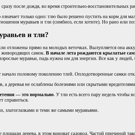
 сразу после дождя, во время строительно-восстановительных ра
означает только одно: тлю было решено пустить на корм для мал
ошения муравьев и тли (симбиоз, если хотите). Но рано или поз
уравьев и тли?
ыли отложены прямо на молодых веточках. Вылупляется она акку
х живородящих самок.
В начале лета рождаются крылатые сам
 взрослые муравьи, падь нужна им для энергии. Все как у людей,
т начало половому поколению тлей. Оплодотворенные самки отк
ов, а деревья не ослаблены болезнями или скрытыми вредителями
ветения — это нормально
. У тли есть всего пару недель чтобы
т справиться.
ми, златоглазками и теми же самыми муравьями.
 площади дерева, в этом виноват садовод. Частой причиной так