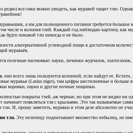
но редко) все-таки можно увидеть, как муравей тащит тлю. Однако
уравейник!
х муравьишек, а им для полноценного питания требуется большое
в том числе и колония тлей. Каждый год наблюдаю картину, как м
ак будто никакой тли никогда и не было.
изости альтернативной углеводной пищи в достаточном количес
ющий муравьёв.
тся полезные насекомые: пауки, личинки журчалок, златоглазок,
ю
, они всего лишь пользуются колонией, если найдут ее. Кстати
ые муравьи (Lasius niger), там цифры шестизначные и больше вс
жьи коровки, пауки и другие ночные хищники.
 полностью покрыты тлей, аж черные, но при этом не видно ни о
вет начинает появляться тля с крыльями. Это так называемые са
ли. И, прошу заметить, муравьи в этом деле абсолютно не учас
ии тли.
Эту нелепицу подпитывают множество небылиц, не им
, тратя время, деньги и затравливая сад-огород пестицидами с