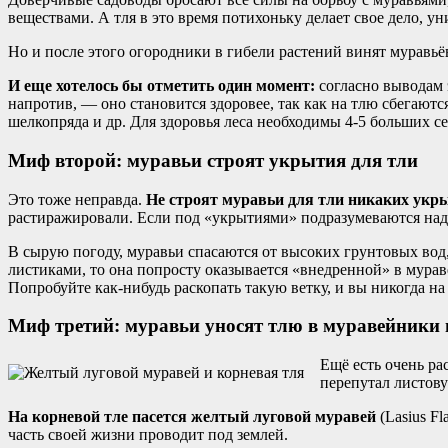
веществами. А тля в это время потихоньку делает свое дело, ун
Но и после этого огородники в гибели растений винят муравьё
И еще хотелось бы отметить один момент:
согласно выводам 
напротив, — оно становится здоровее, так как на тлю сбегают
шелкопряда и др. Для здоровья леса необходимы 4-5 больших се
Миф второй: муравьи строят укрытия для тли
Это тоже неправда.
Не строят муравьи для тли никаких укр
растиражировали. Если под «укрытиями» подразумеваются надс
В сырую погоду, муравьи спасаются от высоких грунтовых вод,
листиками, то она попросту оказывается «внедренной» в мураве
Попробуйте как-нибудь раскопать такую ветку, и вы никогда на
Миф третий: муравьи уносят тлю в муравейники 
Ещё есть очень ра
перепутал листову
На корневой тле пасется желтый луговой муравей
(Lasius Fl
часть своей жизни проводит под землей.