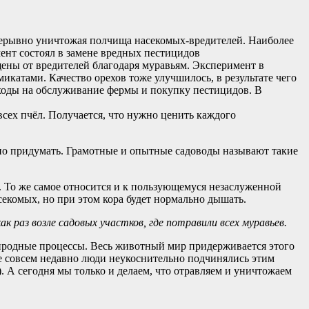
епрерывно уничтожая полчища насекомых-вредителей. Наиболее
ент состоял в замене вредных пестицидов
щены от вредителей благодаря муравьям. Эксперимент в
катами. Качество орехов тоже улучшилось, в результате чего
ходы на обслуживание фермы и покупку пестицидов. В
сех пчёл. Получается, что нужно ценить каждого
ожно придумать. Грамотные и опытные садоводы называют такие
ает. То же самое относится и к пользующемуся незаслуженной
секомых, но при этом кора будет нормально дышать.
к раз возле садовых участков, где потравили всех муравьев.
иродные процессы. Весь животный мир придерживается этого
ще совсем недавно люди неукоснительно подчинялись этим
. А сегодня мы только и делаем, что отравляем и уничтожаем