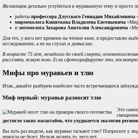
Желающим детально углубиться в муравьиную тему и просто 
работы
профессора Длусского Геннадия Михайловича
«
мирмеколога Кипяткова Владилена Евгеньевича
«Мир
и
энтомолога Захарова Анатолия Александровича
«Мур
Для тех, у кого нет времени на чтение книг, я предоставлю в
исследованиях, а не на слухах и домыслах.
В возрасте 75 лет, незадолго до своей смерти, основоположни
расселять живую тлю. Если сфотографируете это, посмотрю с
Мифы про муравьев и тлю
Итак, давайте разберем наиболее часто встречающиеся заблужд
Миф первый: муравьи разносят тлю
Это самое
смещению 
достигло таких масштабов, что ухудшается экология регион
Вы хоть раз видели, как муравьи таскают тлю? Попросите у люд
никогда не будет. Нельзя заснять то, чего нет.