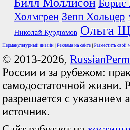
Билл Моллисон
Борис 
Холмгрен
Зепп Хольцер
Ольга Щ
Николай Курдюмов
Пермакультурный дизайн
|
Реклама на сайте
|
Разместить свой 
© 2013-2026,
RussianPerma
России и за рубежом: пра
самодостаточной жизни. Р
разрешается с указанием 
источник.
Сайт работает на
хостинге