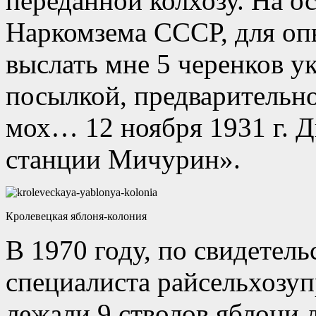
переданной колхозу. На о
Наркомзема СССР, для оп
выслать мне 5 черенков у
посылкой, предварительно
мох… 12 ноября 1931 г. Ди
станции Мичурин».
Кролевецкая яблоня-колония
В 1970 году, по свидетель
специалиста райсельхозуп
лежали 9 стволов яблони